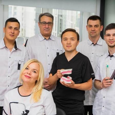
02/00358146.
Актуальные условия приёма и цены следует
уточнять лично во время консультации или по
контактным данным, указанным на сайте. Все
медицинские услуги оказываются в
соответствии с действующим
законодательством и на основании
заключённого договора.
Комплексное развитие проекта -
sholms.ru