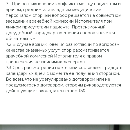
ИМЕЮТСЯ ПРОТИВОПОКАЗАНИЯ,
7.1 При возникновении конфликта между пациентом и
НЕОБХОДИМА КОНСУЛЬТАЦИЯ
врачом, средним или младшим медицинским
СПЕЦИАЛИСТА
персоналом спорный вопрос решается на совместном
заседании врачебной комиссии Исполнителя при
Все тексты, изображения и иные материалы,
личном присутствии пациента. Претензионный
размещённые на данном сайте, являются
досудебный порядок разрешения споров является
объектами авторского права. Запрещается их
обязательным.
копирование, воспроизведение,
7.2 В случае возникновения разногласий по вопросам
распространение (включая размещение на
сторонних сайтах и в социальных сетях), а
качества оказанных услуг, спор рассматривается
также любое другое использование без
врачебной комиссией Исполнителя с правом
письменного разрешения автора.
привлечения независимых экспертов.
При использовании материалов обязательна
7.3 Срок рассмотрения претензии составляет тридцать
активная ссылка на источник.
календарных дней с момента ее получения стороной.
Обращаем ваше внимание на то, что данный
Во всем, что не урегулировано договором или не
Интернет-сайт носит исключительно
предусмотрено договором, стороны руководствуются
информационный характер и ни при каких
условиях не является публичной офертой,
действующим законодательством РФ.
определяемой положениями Статьи 437
Гражданского кодекса РФ.
Политика
конфиденциальности
-
Соглашение на
обработку персональных данных
-
Пользовательское соглашение
-
Правовая
информация
-
Информация о куках
-
ПД для
скачивания
. Лицензия на осуществление
медицинской деятельности Л041-01170-