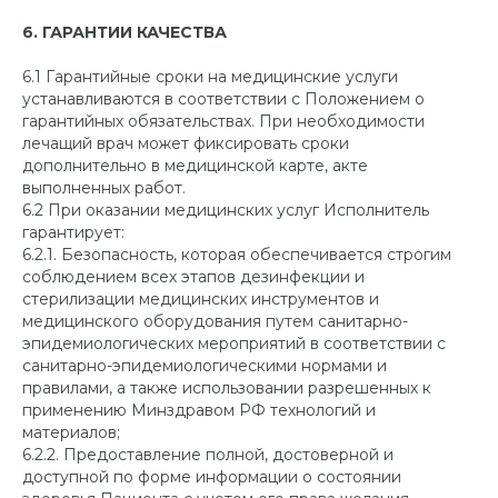
6. ГАРАНТИИ КАЧЕСТВА
6.1 Гарантийные сроки на медицинские услуги
устанавливаются в соответствии с Положением о
гарантийных обязательствах. При необходимости
лечащий врач может фиксировать сроки
дополнительно в медицинской карте, акте
выполненных работ.
Создаем улыбки с 2006 г.
6.2 При оказании медицинских услуг Исполнитель
гарантирует:
6.2.1. Безопасность, которая обеспечивается строгим
соблюдением всех этапов дезинфекции и
+7 (347) 298-64-03
стерилизации медицинских инструментов и
медицинского оборудования путем санитарно-
эпидемиологических мероприятий в соответствии с
санитарно-эпидемиологическими нормами и
правилами, а также использовании разрешенных к
применению Минздравом РФ технологий и
материалов;
КЛИНИКА
ИНФОРМАЦИЯ
6.2.2. Предоставление полной, достоверной и
доступной по форме информации о состоянии
Терапия
О нас