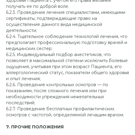
здоровья Пациента с учетом его права желания
Ортопедия
Услуги с
томатологии
получать ее по доброй воле.
Ортодонтия
Врачи-стоматологи
6.2.3. Проведение лечения специалистами, имеющими
Хирургия
Цены
сертификаты, подтверждающие право на
Эстетическая
осуществление данного вида медицинской
Акции
стоматология
деятельности;
Контакты
Детская стоматология
6.2.4. Тщательное соблюдение технологий лечения, что
предполагает профессиональную подготовку врачей и
медицинских сестер;
УСЛУГИ СТОМАТОЛОГИИ
6.2.5. Индивидуальный подбор анестетиков, что
позволяет в максимальной степени исключить болевые
Вылечить зуб
Протезирование зубов
ощущения, учитывая при этом возраст Пациента, его
Консультация
Поставить коронку
аллергологический статус, показатели общего здоровья
и опыт лечения;
стоматолога
Реставрировать зуб
6.2.6. Проведение контрольных осмотров — по
Отбелить зуб
Вопрос-ответ
показаниям, после сложного лечения или при
Исправить прикус
Карта сайта
необходимости упреждения нежелательных
Установить имплант
Документация
последствий;
Удалить зуб
6.2.7. Проведение бесплатных профилактических
осмотров с частотой, определяемой лечащим врачом.
7. ПРОЧИЕ ПОЛОЖЕНИЯ