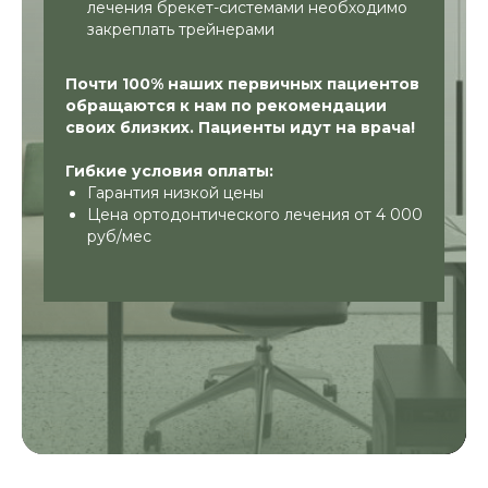
челюсти. Врач-ортодонт исправит
лечения брекет-системами необходимо
эстетику улыбки и «укажет» зубам на их
закреплать трейнерами
правильное положение, изменив градус
наклона. Выбор метода лечения будет
Почти 100% наших первичных пациентов
зависеть от аномалии и возраста
обращаются к нам по рекомендации
пациента.
своих близких. Пациенты идут на врача!
Ваша цель – здоровые, ровные зубы?
Тогда мы рекомендуем вам прямо
Гибкие условия оплаты:
сейчас записаться на прием к ортодонту.
Гарантия низкой цены
После тщательного осмотра и ряда
Цена ортодонтического лечения от 4 000
важных диагностических мероприятий
руб/мес
врач определит единственно верное,
индивидуальное лечение. Ортодонтия –
приоритетное направление клиники
«Семейный доктор».