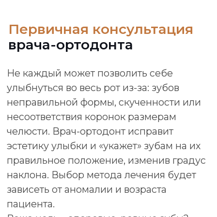
Консультация врача-ортодонта
нужна пациентам с:
врожденными аномалиями;
отклонениями от нормы смыкания
челюстей;
зубами неправильной формы или
неправильного положения;
неправильным прикусом;
скученностью или разреженностью
зубов;
щелчками в челюсти при
пережевывании пищи и глотании;
преждевременной потерей зубов