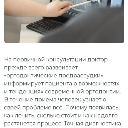
На первичной консультации доктор
прежде всего развеивает
«ортодонтические предрассудки» -
информирует пациента о возможностях
и тенденциях современной ортодонтии.
В течение приема человек узнает о
своей проблеме всё. Почему появилась,
как лечить, сколько стоит и как надолго
растянется процесс. Точная диагностика
(рентгенологическое исследование,
снятие слепков) позволяет стоматологу-
ортодонту выработать единственно
верную тактику лечения. А элайнеры,
ортодонтические пластинки и брекеты –
успешно её осуществить.
Цена:
от 1 000 ₽.
ЗАПИСАТЬСЯ НА КОНСУЛЬТАЦИЮ