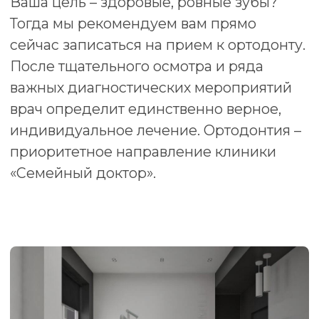
(зуба);
отсутствующим носовым дыханием
(дыханием через рот);
травмой челюсти, зуба;
постоянным прикусыванием неба или
щеки;
дефектами речи;
неправильным порядком
прорезывания молочных зубов;
прорезыванием зубов вне зубного
ряда;
досрочным удалением временных
зубов из-за множественного кариеса.
На первой консультации врач всегда
предупреждает пациентов, что
исправление прикуса не лечится за одну
неделю.
На терапию может уйти год
или целых два.