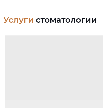
Когда взрослым
нужно
обратиться за
консультацией врача-
ортодонта?
Не так давно брекеты были
безальтернативным способом
коррекции зубного ряда, и в отдельных
ситуациях с прикусом действительно
удается помочь только с помощью них.
Но в арсенале лучших ортодонтов
Москвы множество уникальных
приспособлений. Например, брекет-
системы скрытого ношения и
прозрачные элайнеры позволяют
добиваться результатов, о которых
раньше никто и мечтать не мог! И при
этом окружающие могут даже не
догадываться о том, что человек получает
квалифицированную ортодонтическую