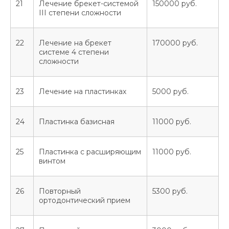
21
Лечение брекет-системой
150000 руб.
Интернет-сайт носит исключительно
III степени сложности
информационный характер и ни при каких
условиях не является публичной офертой,
определяемой положениями Статьи 437
Гражданского кодекса РФ.
Политика
22
Лечение на брекет
170000 руб.
конфиденциальности
-
Соглашение на
системе 4 степени
обработку персональных данных
-
сложности
Пользовательское соглашение
-
Правовая
информация
-
Информация о куках
-
ПД для
скачивания
. Лицензия на осуществление
медицинской деятельности Л041-01170-
23
Лечение на пластинках
5000 руб.
02/00358146.
Актуальные условия приёма и цены следует
уточнять лично во время консультации или по
24
Пластинка базисная
11000 руб.
контактным данным, указанным на сайте. Все
медицинские услуги оказываются в
соответствии с действующим
25
Пластинка с расширяющим
11000 руб.
законодательством и на основании
винтом
заключённого договора.
Комплексное развитие проекта -
sholms.ru
26
Повторный
5300 руб.
ортодонтический прием