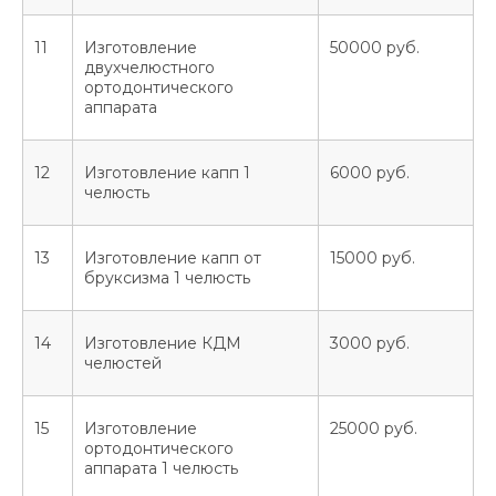
11
Изготовление
50000 руб.
двухчелюстного
ортодонтического
аппарата
КЛИНИКА
ИНФОРМАЦИЯ
12
Изготовление капп 1
6000 руб.
Терапия
О нас
челюсть
Ортопедия
Услуги с
томатологии
Ортодонтия
Врачи-стоматологи
Хирургия
13
Изготовление капп от
15000 руб.
Цены
бруксизма 1 челюсть
Эстетическая
Акции
стоматология
Контакты
Детская стоматология
14
Изготовление КДМ
3000 руб.
челюстей
УСЛУГИ СТОМАТОЛОГИИ
15
Изготовление
25000 руб.
Вылечить зуб
Протезирование зубов
ортодонтического
аппарата 1 челюсть
Консультация
Поставить коронку
стоматолога
Реставрировать зуб