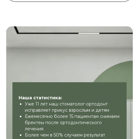
Первичная консультация
Наша статистика:
врача-ортодонта
Уже 11 лет наш стоматолог-ортодонт
исправляет прикус взрослым и детям
Не каждый может позволить себе
Ежемесячно более 15 пациентам снимаем
улыбнуться во весь рот из-за: зубов
бректеы после ортодонтического
неправильной формы, скученности или
лечения
несоответствия коронок размерам
Более чем в 50% случаем результат