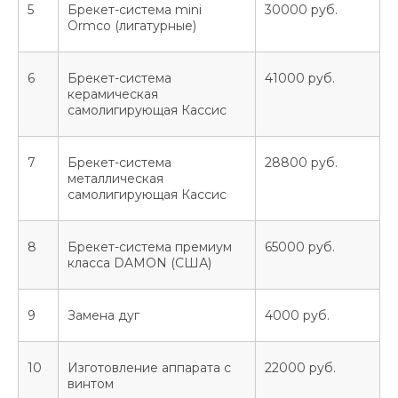
5
Брекет-система mini
30000 руб.
Ormco (лигатурные)
6
Брекет-система
41000 руб.
керамическая
самолигирующая Кассис
7
Брекет-система
28800 руб.
металлическая
самолигирующая Кассис
8
Брекет-система премиум
65000 руб.
класса DAMON (США)
9
Замена дуг
4000 руб.
Создаем улыбки с 2006 г.
10
Изготовление аппарата с
22000 руб.
винтом
+7 (347) 298-64-03