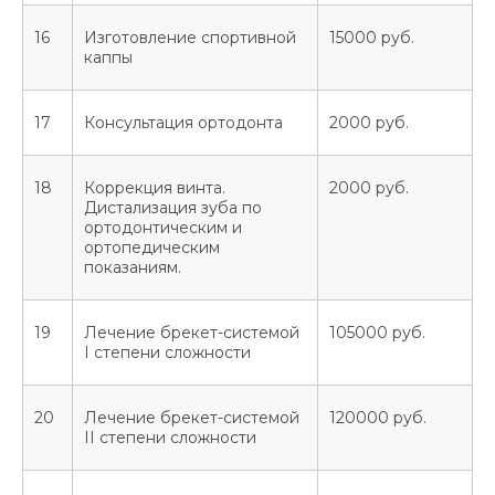
Отбелить зуб
Вопрос-ответ
16
Изготовление спортивной
15000 руб.
Исправить прикус
Карта сайта
каппы
Установить имплант
Документация
Удалить зуб
17
Консультация ортодонта
2000 руб.
18
Коррекция винта.
2000 руб.
Дистализация зуба по
ИМЕЮТСЯ ПРОТИВОПОКАЗАНИЯ,
ортодонтическим и
НЕОБХОДИМА КОНСУЛЬТАЦИЯ
ортопедическим
СПЕЦИАЛИСТА
показаниям.
Все тексты, изображения и иные материалы,
размещённые на данном сайте, являются
19
Лечение брекет-системой
105000 руб.
объектами авторского права. Запрещается их
I степени сложности
копирование, воспроизведение,
распространение (включая размещение на
сторонних сайтах и в социальных сетях), а
также любое другое использование без
20
Лечение брекет-системой
120000 руб.
письменного разрешения автора.
II степени сложности
При использовании материалов обязательна
активная ссылка на источник.
Обращаем ваше внимание на то, что данный