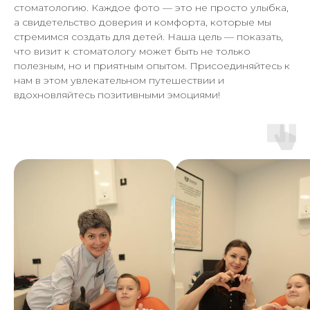
конфиденциальности
-
Соглашение на
стоматологию. Каждое фото — это не просто улыбка,
обработку персональных данных
-
а свидетельство доверия и комфорта, которые мы
Пользовательское соглашение
-
Правовая
стремимся создать для детей. Наша цель — показать,
информация
-
Информация о куках
-
ПД для
скачивания
. Лицензия на осуществление
что визит к стоматологу может быть не только
медицинской деятельности Л041-01170-
полезным, но и приятным опытом. Присоединяйтесь к
02/00358146.
нам в этом увлекательном путешествии и
Актуальные условия приёма и цены следует
вдохновляйтесь позитивными эмоциями!
уточнять лично во время консультации или по
контактным данным, указанным на сайте. Все
медицинские услуги оказываются в
соответствии с действующим
законодательством и на основании
заключённого договора.
Комплексное развитие проекта -
sholms.ru