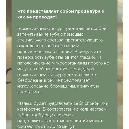
фиссурного кариеса доказала методика
одновременного применения фтора
Что представляет собой процедура и
вместе с силантами. Поэтому в состав
как ее проводят?
многих герметиков сегодня входит фтор,
что позволяет не просто запечатать зуб,
Герметизация фиссур представляет собой
но также провести профилактику
запечатывание зуба с помощью
кариеса и глубокое фторирование. При
специального состава, препятствующего
правильном проведении процедуры
накоплению частичек пищи и
обработанный зуб будет защищен в
проникновению бактерий. В результате
течение нескольких лет. Если же кариес
поверхность зуба становится гладкой, и
уже образовался, проведение
патологические микроорганизмы просто не
герметизации фиссур позволяет
могут на ней зацепиться. Процедура
предотвратить его дальнейшее развитие.
герметизации фиссур у детей является
безболезненной, не предполагает
использование бормашины, а значит, и
анестезии.
Малыш будет чувствовать себя спокойно и
Услуги
детской
комфортно. В соответствии с количеством
стоматологии
зубов, требующих лечения,
продолжительность мероприятий может
составлять от 5 до 45 минут.