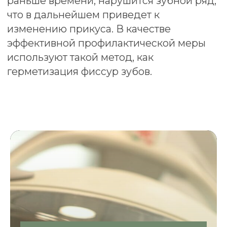
игровой форме очищает зубы от
частиц пищи и налета. Обычно детям
это очень нравится;
использование геля.
Он улучшает
сцепление с герметиком, или так
называемым силантом;
нанесение силанта.
Он позволяет
выровнять зуб. После этого состав
просушивается с помощью
специальной лампы. Как правило, этот
этап становится наиболее
увлекательной частью для малышей,
ведь герметик бывает самых
невероятных цветов, а доктор в очках
и процесс сушки напоминают детям
сюжет из фантастического
мультфильма.
Результаты
Согласно исследованиям последних лет,
особую эффективность в профилактике