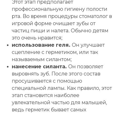
Нужна помощь?
Оставьте заявку, и мы проконсультируем
вас по желаемой услуге!
+7
Согласен с “
Соглашением на
обработку ПД
” и “
Политикой
конфиденциальности
"