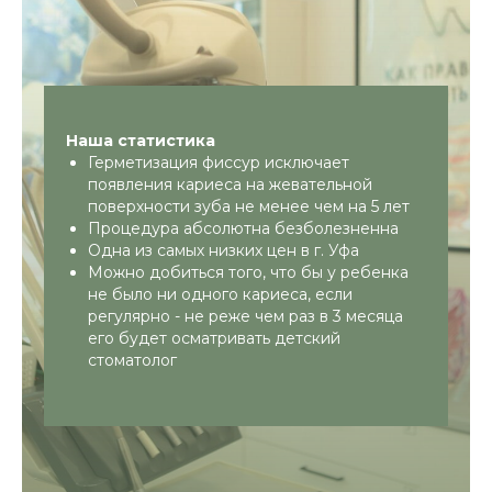
Причины
кариеса
Ограничение маленьких детей в
конфетах – это не прихоть строгих
Наша статистика
родителей, как думают некоторые люди,
Герметизация фиссур исключает
на самом деле, это вынужденная
появления кариеса на жевательной
необходимость.
поверхности зуба не менее чем на 5 лет
Процедура абсолютна безболезненна
С чем же это связано?
Одна из самых низких цен в г. Уфа
Можно добиться того, что бы у ребенка
Все дело в том, что даже при должной
не было ни одного кариеса, если
гигиене злоупотребление сладким
регулярно - не реже чем раз в 3 месяца
может привести к образованию кариеса.
его будет осматривать детский
Он появляется из-за скопления сахара в
стоматолог
так называемых фиссурах.