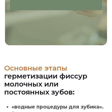
Как подготовить
ребенка к визиту
в стоматологию?
Обсудите предстоящий визит:
Расскажите ребенку о том, что его ждет,
используя простые и понятные слова.
Объясните, что стоматолог поможет сохранить
его зубы здоровыми и красивыми.
Сделайте это игрой:
Используйте игрушки или книжки, чтобы
показать, как проходит визит к стоматологу.
Это поможет снять напряжение и страх.
Будьте примером:
Если у вас есть положительный опыт
посещения стоматолога, поделитесь им с
ребенком. Ваши эмоции и отношение к
стоматологии могут сильно повлиять на его
восприятие.