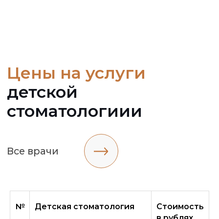
КЛИНИКА
ИНФОРМАЦИЯ
Терапия
О нас
Ортопедия
Услуги с
томатологии
Ортодонтия
Врачи-стоматологи
Хирургия
Цены
Эстетическая
Акции
стоматология
Контакты
Детская стоматология
УСЛУГИ СТОМАТОЛОГИИ
Вылечить зуб
Протезирование зубов
Консультация
Поставить коронку
стоматолога
Реставрировать зуб
Отбелить зуб
Вопрос-ответ
Исправить прикус
Карта сайта
№
Детская стоматология
Стоимость
Установить имплант
Документация
в рублях