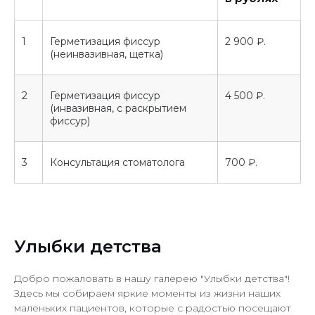
Удалить зуб
1
Герметизация фиссур
2 900 ₽.
(неинвазивная, щетка)
ИМЕЮТСЯ ПРОТИВОПОКАЗАНИЯ,
НЕОБХОДИМА КОНСУЛЬТАЦИЯ
2
Герметизация фиссур
4 500 ₽.
СПЕЦИАЛИСТА
(инвазивная, с раскрытием
фиссур)
Все тексты, изображения и иные материалы,
размещённые на данном сайте, являются
объектами авторского права. Запрещается их
3
Консультация стоматолога
700 ₽.
копирование, воспроизведение,
распространение (включая размещение на
сторонних сайтах и в социальных сетях), а
также любое другое использование без
письменного разрешения автора.
При использовании материалов обязательна
активная ссылка на источник.
Улыбки детства
Обращаем ваше внимание на то, что данный
Интернет-сайт носит исключительно
информационный характер и ни при каких
Добро пожаловать в нашу галерею "Улыбки детства"!
условиях не является публичной офертой,
Здесь мы собираем яркие моменты из жизни наших
определяемой положениями Статьи 437
маленьких пациентов, которые с радостью посещают
Гражданского кодекса РФ.
Политика