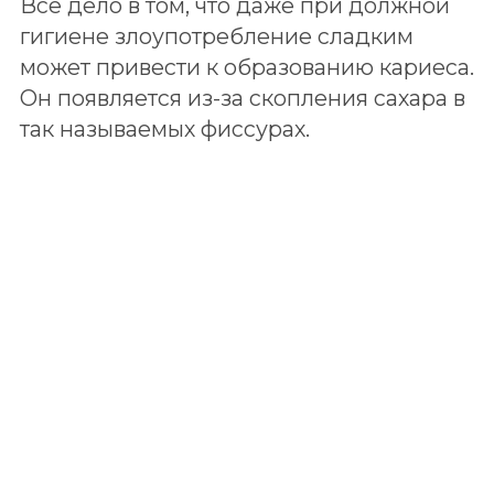
которые размягчают зуб и приводят к
образованию кариеса. Самыми
опасными фиссурами являются глубокие.
Они недоступны для чистки зубной
щеткой и не омываются слюной, из-за
чего обычно и становятся очагом
первичного кариеса.
Как бороться с проблемой?
Ждать момента, когда придется лечить
зуб, конечно, не стоит. Очень важно
заранее принять необходимые меры и
провести грамотную профилактику. Это
утверждение справедливо в отношении
не только постоянных, но и молочных
зубов. Ведь если их придется удалить
раньше времени, нарушится зубной ряд,
что в дальнейшем приведет к
изменению прикуса. В качестве
эффективной профилактической меры
используют такой метод, как
герметизация фиссур зубов.