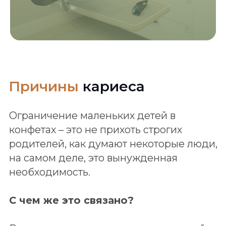
Что такое
фиссуры
?
На жевательной поверхности зубов
находится множество бороздок и
канавок различной глубины. Время от
времени в них накапливаются остатки
еды – идеальная пища для миллиона
бактерий, обитающих в полости рта.
Причем особенно активно они начинают
размножаться именно в сладкой среде.
В результате образуются бляшки,