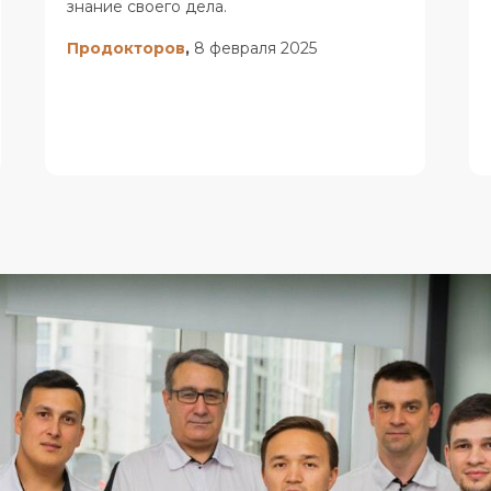
этот кариес дошёл бы до нерва.
Благодарю за честное и заботливое
Вылечить зуб
Протезирование зубов
отношение к пациентам.
Консультация
Поставить коронку
Понравилось
стоматолога
Реставрировать зуб
Честность. Забота. Профессионализм.
Отбелить зуб
Вопрос-ответ
Исправить прикус
Карта сайта
Продокторов
,
15 марта 2024
Установить имплант
Документация
Удалить зуб
ИМЕЮТСЯ ПРОТИВОПОКАЗАНИЯ,
НЕОБХОДИМА КОНСУЛЬТАЦИЯ
СПЕЦИАЛИСТА
Все тексты, изображения и иные материалы,
размещённые на данном сайте, являются
объектами авторского права. Запрещается их
копирование, воспроизведение,
распространение (включая размещение на
сторонних сайтах и в социальных сетях), а
также любое другое использование без