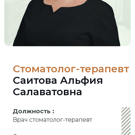
Стоматолог-терапевт
Саитова Альфия
Салаватовна
Должность :
Врач стоматолог-терапевт
Опыт :
Стаж с 1998 года
Аккредитация до 28.10.2030
Ведет прием по ДМС (Согаз,
РЕСО, Ингосстрах, Росгосстрах,
Совкомбанк)
Отзывы "
Продокторов
" - 12 шт.
ЗАПИСАТЬСЯ НА КОНСУЛЬТАЦИЮ