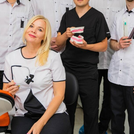
письменного разрешения автора.
При использовании материалов обязательна
активная ссылка на источник.
Обращаем ваше внимание на то, что данный
Интернет-сайт носит исключительно
информационный характер и ни при каких
условиях не является публичной офертой,
определяемой положениями Статьи 437
Гражданского кодекса РФ.
Политика
конфиденциальности
-
Соглашение на
обработку персональных данных
-
Пользовательское соглашение
-
Правовая
информация
-
Информация о куках
-
ПД для
скачивания
. Лицензия на осуществление
медицинской деятельности Л041-01170-
02/00358146.
Актуальные условия приёма и цены следует
уточнять лично во время консультации или по
контактным данным, указанным на сайте. Все
медицинские услуги оказываются в
соответствии с действующим
законодательством и на основании
заключённого договора.
Комплексное развитие проекта -
sholms.ru