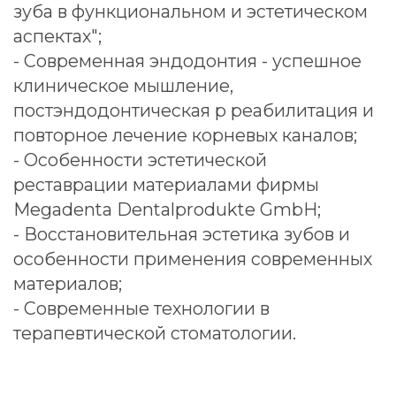
Стоматолог-терапевт
Отзывы
Саитова
Альфия Салаватовна
Отзывы на
"Продокторов"