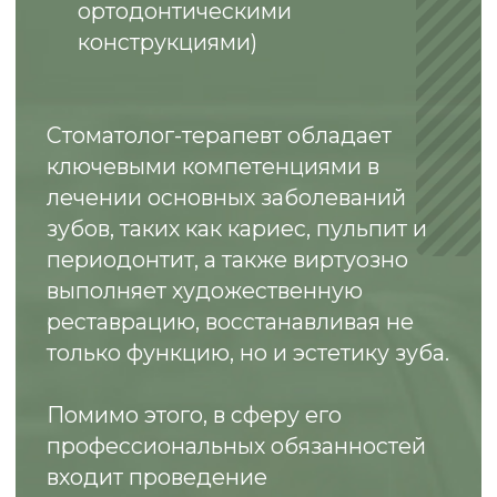
Курсы повышения
квалификации
2017
- Plasmolifting в стоматологии;
- Master Class of VDW Endodonic
Synergy GmbH";
2023
- Секреты адгезивной стоматологии:
стратегия успешного лечения,
постэндодонтическая реабилитация
зуба в функциональном и эстетическом
аспектах";
- Современная эндодонтия - успешное
клиническое мышление,
постэндодонтическая р реабилитация и
повторное лечение корневых каналов;