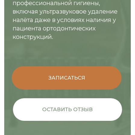
- Особенности эстетической
реставрации материалами фирмы
Megadenta Dentalprodukte GmbH;
- Восстановительная эстетика зубов и
особенности применения современных
материалов;
- Современные технологии в
терапевтической стоматологии.
Нужна помощь?
Оставьте заявку, и мы проконсультируем
вас по желаемой услуге!