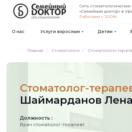
Сеть стоматологических клиник
«Семейный доктор» в Уфе
Работаем с 2006г.
О нас
Услуги взрослым
Детям
Главная
/
Стоматологи
/
Стоматологи-терап
Стоматолог-терапевт
Шаймарданов Ленар 
Должность :
Врач стоматолог-терапевт
Опыт :
Стаж с 2001 года