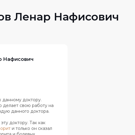
р Нафисович
к данному доктору.
о делает свою работу на
ндую данного доктора.
эту доктору. Так как
морит
​ и только он сказал
морита и болевых