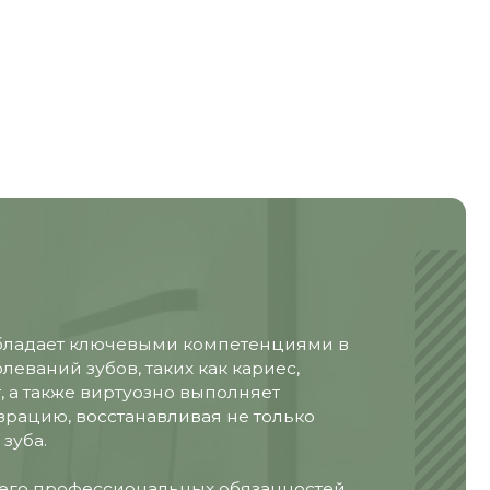
ючевыми компетенциями в
, таких как кариес,
ртуозно выполняет
танавливая не только
сиональных обязанностей
ной гигиены, включая
же в условиях наличия у
кций.