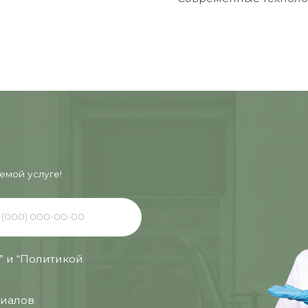
луге!
олитикой
«Семейный доктор»