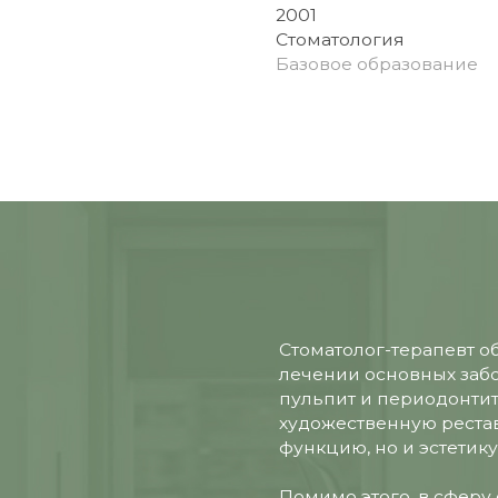
Стоматолог-терапевт обладает кл
лечении основных заболеваний зубов
пульпит и периодонтит, а также ви
художественную реставрацию, восс
функцию, но и эстетику зуба.
Помимо этого, в сферу его профес
входит проведение профессиональ
ультразвуковое удаление налёта да
пациента ортодонтических констру
ВИТЬ ОТЗЫВ