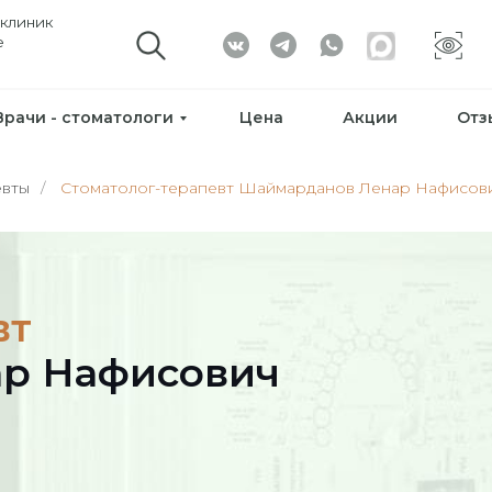
ЗАП
Врачи - стоматологи
Цена
Акции
Отз
евты
/
Стоматолог-терапевт Шаймарданов Ленар Нафисов
Нафисович