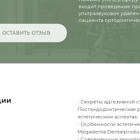
- Секреты адгезивной стоматологии:
Постэндодонтическая реабилитация
эстетическом аспектах;
- Особенности эстетической реста
Megadenta Dentalprodukte GmbH;
- Современные технологии в терапе