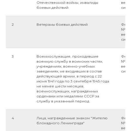
Отечественной войны, инвалиды
ветер
боевых действий
силу 
2
Ветераны боевых действий
Федер
№5-ФЗ
ветер
силу 
3
Военнослужащие, проходившие
Федер
военную службу в воинских частях,
№5-ФЗ
учреждениях, военно-учебных
ветер
заведениях, не входивших в состав
силу 
действующей армии, в период с 22
июня 1941 года по 3 сентября 1945 года
не менее шести месяцев,
военнослужащих, награжденных
орденами или медалями СССР за
службу в указанный период
4
Лица, награжденные знаком "Жителю
Федер
блокадного Ленинграда"
№5-ФЗ
ветер