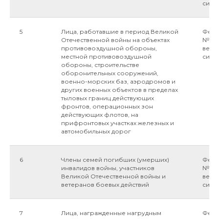
силу 
5
Лица, работавшие в период Великой
Федер
Отечественной войны на объектах
№5-ФЗ
противовоздушной обороны,
ветер
местной противовоздушной
силу 
обороны, строительстве
оборонительных сооружений,
военно-морских баз, аэродромов и
других военных объектов в пределах
тыловых границ действующих
фронтов, операционных зон
действующих флотов, на
прифронтовых участках железных и
автомобильных дорог
6
Члены семей погибших (умерших)
Федер
инвалидов войны, участников
№5-ФЗ
Великой Отечественной войны и
ветер
ветеранов боевых действий
силу 
7
Лица, награжденные нагрудным
Феде