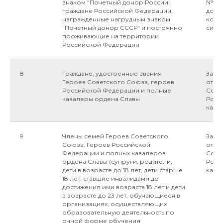
знаком "Почетный донор России",
№125-
граждане Российской Федерации,
доно
награжденные нагрудным знаком
компо
"Почетный донор СССР" и постоянно
силу 
проживающие на территории
Российской Федерации
8
Граждане, удостоенные звания
Закон
Героев Советского Союза, героев
от 06
Российской Федерации и полные
Сове
кавалеры ордена Славы
Росс
кава
9
Члены семей Героев Советского
Закон
Союза, Героев Российской
от 06
Федерации и полных кавалеров
Сове
ордена Славы (супруги, родители,
Росс
дети в возрасте до 18 лет, дети старше
кава
18 лет, ставшие инвалидами до
достижения ими возраста 18 лет и дети
в возрасте до 23 лет, обучающиеся в
организациях, осуществляющих
образовательную деятельность по
очной форме обучения