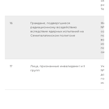
объе
ради
Теча"
16
Граждане, подвергшиеся
Феде
радиационному воздействию
№2-ФЗ
вследствие ядерных испытаний на
соци
Семипалатинском полигоне
подв
возд
испы
полиг
силу 
17
Лица, признанные инвалидами I и II
Указ 
групп
№1157
допо
госу
Создаем улыбки с 2006 г.
инва
+7 (347) 298-64-03