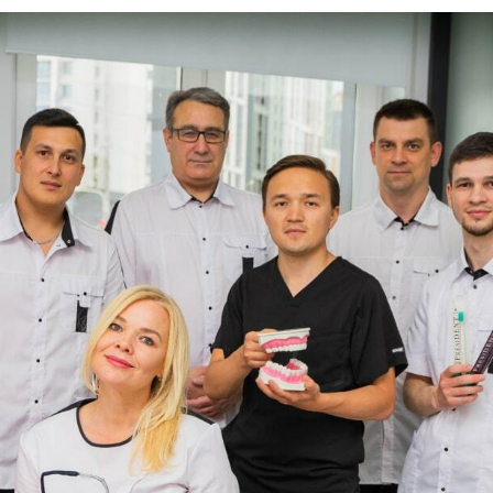
КЛИНИКА
ИНФОРМАЦИЯ
Терапия
О нас
Ортопедия
Услуги с
томатологии
Ортодонтия
Врачи-стоматологи
Хирургия
Цены
Эстетическая
Акции
стоматология
Контакты
Детская стоматология
УСЛУГИ СТОМАТОЛОГИИ
Вылечить зуб
Протезирование зубов
Консультация
Поставить коронку
стоматолога
Реставрировать зуб
Отбелить зуб
Вопрос-ответ