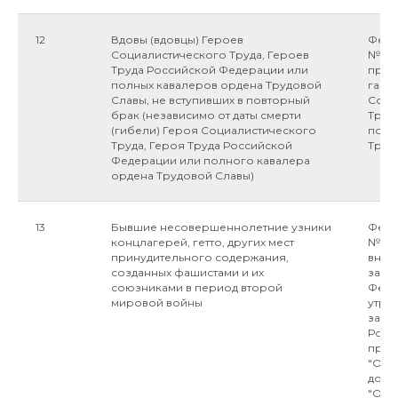
12
Вдовы (вдовцы) Героев
Федер
Социалистического Труда, Героев
№5-ФЗ
Труда Российской Федерации или
пред
полных кавалеров ордена Трудовой
гара
Славы, не вступивших в повторный
Соци
брак (независимо от даты смерти
Труд
(гибели) Героя Социалистического
полн
Труда, Героя Труда Российской
Труд
Федерации или полного кавалера
ордена Трудовой Славы)
13
Бывшие несовершеннолетние узники
Феде
концлагерей, гетто, других мест
№122-
принудительного содержания,
внес
созданных фашистами и их
зако
союзниками в период второй
Феде
мировой войны
утра
зако
Росс
прин
"О в
допо
"Об 