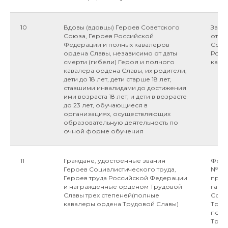
10
Вдовы (вдовцы) Героев Советского
Закон
Союза, Героев Российской
от 06
Федерации и полных кавалеров
Сове
ордена Славы, независимо от даты
Росс
смерти (гибели) Героя и полного
кава
кавалера ордена Славы, их родители,
дети до 18 лет, дети старше 18 лет,
ставшими инвалидами до достижения
ими возраста 18 лет, и дети в возрасте
до 23 лет, обучающиеся в
организациях, осуществляющих
образовательную деятельность по
очной форме обучения
11
Граждане, удостоенные звания
Федер
Героев Социалистического труда,
№5-ФЗ
Героев труда Российской Федерации
пред
и награжденные орденом Трудовой
гара
Славы трех степеней(полные
Соци
кавалеры ордена Трудовой Славы)
Труд
полн
Труд