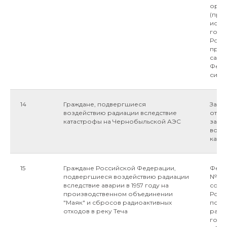
орга
(пред
испо
госу
Росс
прин
само
Федер
силу 
14
Граждане, подвергшиеся
Закон
воздействию радиации вследствие
от 02
катастрофы на Чернобыльской АЭС
защи
возд
ката
15
Граждане Российской Федерации,
Федер
подвергшиеся воздействию радиации
№175-
вследствие аварии в 1957 году на
соци
производственном объединении
Росс
"Маяк" и сбросов радиоактивных
подв
отходов в реку Теча
радиа
году