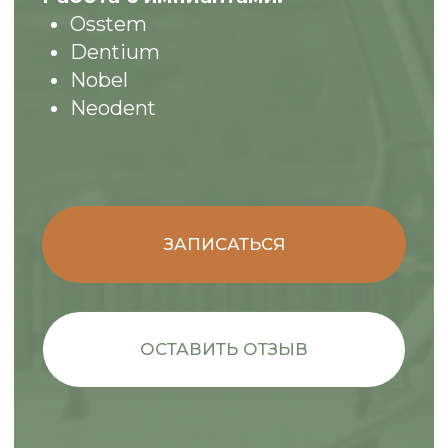
«Практикум по аугментации»
2020
«Аугментация костной ткани в
дентальной имплантологии»
2021
«Протоколы тотальных работ»
2021
«Практикум по вертикальной
аугментации»
2023
«Неотложная помощь в практике врача-
стоматолога»
Нужна помощь?