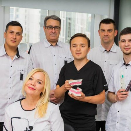
02/00358146.
Актуальные условия приёма и цены следует
уточнять лично во время консультации или по
контактным данным, указанным на сайте. Все
медицинские услуги оказываются в
соответствии с действующим
законодательством и на основании
заключённого договора.
Комплексное развитие проекта -
sholms.ru