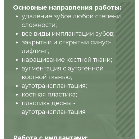
методики»
2017
«Базовый курс по дентальной
имплантации»
2017
«Протезирование на имплантатах
несъемными и съемными
конструкциями»
2018
«Устранение рецессии десны.
Тоннельная техника»
2019
«Открытый и закрытый синус-лифтинг»
2019
«Одномоментная имплантация.
Ежедневная практика»
2020