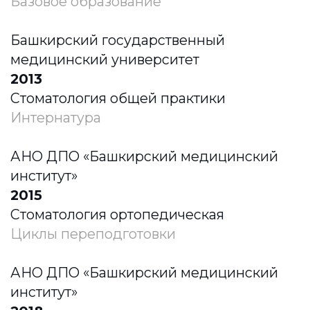
Основные направления работы:
удаление зубов любой степени
сложности;
все виды имплантации зубов;
закрытый и открытый синус-
лифтинг;
наращивание костной ткани;
аугментация с аутогенной
костной тканью;
аутотрансплантация;
костная пластика;
пластика десны -
аутотрансплантация
Работа с имплантами:
Osstem
Dentium
Nobel
Neodent