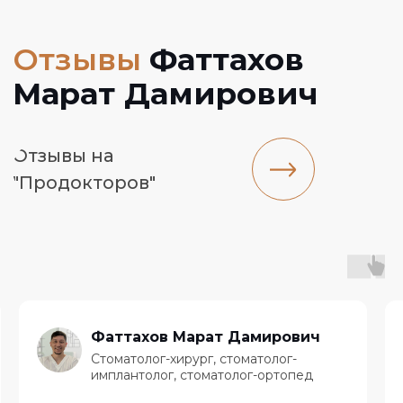
Ортопедия
Услуги с
томатологии
Ортодонтия
Врачи-стоматологи
Хирургия
Цены
Эстетическая
Акции
стоматология
Контакты
Детская стоматология
УСЛУГИ СТОМАТОЛОГИИ
Вылечить зуб
Протезирование зубов
Консультация
Поставить коронку
стоматолога
Реставрировать зуб
Отбелить зуб
Вопрос-ответ
Исправить прикус
Карта сайта
Установить имплант
Документация
Удалить зуб
Фаттахов Марат Дамирович
Стоматолог-хирург, стоматолог-
имплантолог, стоматолог-ортопед