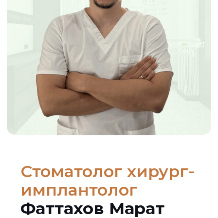
Стоматолог хирург-
имплантолог
Фаттахов Марат
Дамирович
Должность :
Стоматолог-хирург, стоматолог-
имплантолог, стоматолог-ортопед
Опыт :
Стаж с 2013 года
Аккредитация до 14.11.2030
Отзывы "
Продокторов
" - 26 шт.,
рейтинг 5.0