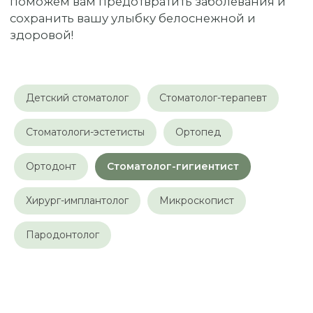
Детский стоматолог
Стоматолог-терапевт
Стоматологи-эстетисты
Ортопед
Ортодонт
Стоматолог-гигиентист
Кто такие
стоматологи-
гигиенисты?
Хирург-имплантолог
Микроскопист
Стоматологи-гигиенисты — это
специалисты в области стоматологии,
Пародонтолог
которые занимаются профилактикой
заболеваний полости рта и
поддержанием здоровья зубов и
десен. Их основная задача
заключается в обучении пациентов