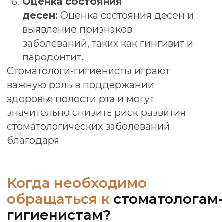
Появление зубного налета или
камня:
Если вы заметили накопление
налета или камня на зубах,
стоматолог-гигиенист сможет
провести профессиональную чистку
и дать рекомендации по уходу.
Обучение гигиене полости
рта:
Если вы хотите улучшить свои
навыки гигиены полости рта,
стоматолог-гигиенист может обучить
вас правильной технике чистки зубов,
использованию зубной нити и другим
методам ухода.
Проблемы с дыханием или
неприятный запах изо рта:
Если у
вас есть проблемы с дыханием или
постоянный неприятный запах изо
рта, стоматолог-гигиенист может
помочь выявить причины и
предложить решения.
Планирование
беременности:
Женщинам,