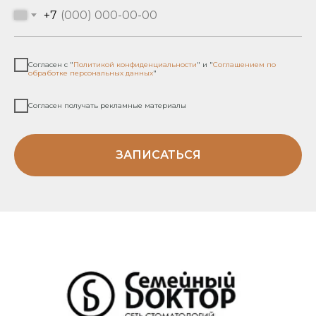
Актуальные условия приёма и цены следует
+7
уточнять лично во время консультации или по
контактным данным, указанным на сайте. Все
медицинские услуги оказываются в
соответствии с действующим
законодательством и на основании
Согласен с "
Политикой конфиденциальности
" и "
Соглашением по
заключённого договора.
обработке персональных данных
"
Согласен получать рекламные материалы
Комплексное развитие проекта -
sholms.ru
ЗАПИСАТЬСЯ