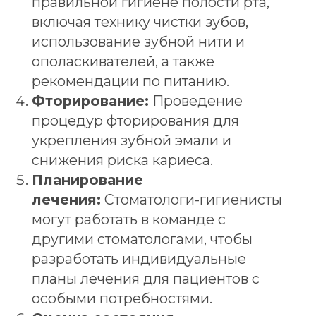
благодаря
Когда необходимо
обращаться к
стоматологам-
гигиенистам?
Обращаться к стоматологам-гигиенистам
рекомендуется в следующих случаях:
Регулярные профилактические
осмотры:
Рекомендуется посещать
стоматолога-гигиениста не реже
одного раза в шесть месяцев для
профилактических осмотров и
профессиональной чистки зубов.
Проблемы с деснами:
Если вы
замечаете кровоточивость,
воспаление или отек десен, стоит
обратиться к специалисту для оценки
состояния десен и предотвращения
заболеваний, таких как гингивит или
пародонтит.