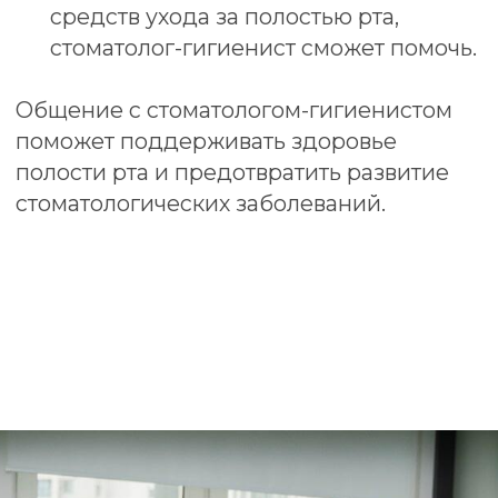
Создаем улыбки с 2006 г.
+7 (347) 298-64-03
КЛИНИКА
ИНФОРМАЦИЯ
Терапия
О нас
Ортопедия
Услуги с
томатологии
Ортодонтия