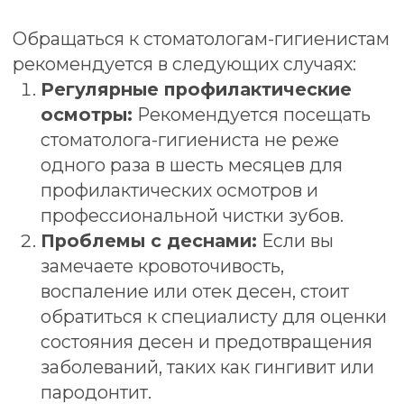
планирующим беременность,
рекомендуется посетить стоматолога-
гигиениста для оценки состояния
полости рта, так как здоровье зубов и
десен может повлиять на
беременность.
Смена зубной щетки или
пасты:
Если вы хотите получить
рекомендации по выбору зубной
щетки, зубной пасты или других
средств ухода за полостью рта,
стоматолог-гигиенист сможет помочь.
Общение с стоматологом-гигиенистом
поможет поддерживать здоровье
полости рта и предотвратить развитие
стоматологических заболеваний.