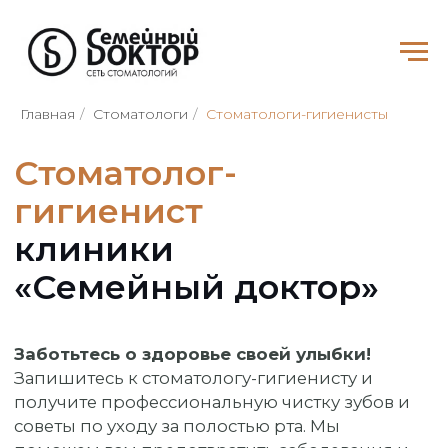
Главная
/
Стоматологи
/
Стоматологи-гигиенисты
Стоматолог-
гигиенист
клиники
«Семейный доктор»
Заботьтесь о здоровье своей улыбки!
Запишитесь к стоматологу-гигиенисту и
получите профессиональную чистку зубов и
советы по уходу за полостью рта. Мы
поможем вам предотвратить заболевания и
сохранить вашу улыбку белоснежной и
здоровой!