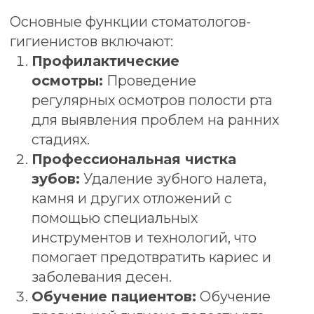
рекомендации по питанию.
Фторирование:
Проведение
процедур фторирования для
укрепления зубной эмали и
снижения риска кариеса.
Планирование
лечения:
Стоматологи-гигиенисты
могут работать в команде с
другими стоматологами, чтобы
разработать индивидуальные
планы лечения для пациентов с
особыми потребностями.
Оценка состояния
десен:
Оценка состояния десен и
выявление признаков
заболеваний, таких как гингивит и
пародонтит.
Стоматологи-гигиенисты играют
важную роль в поддержании
здоровья полости рта и могут
значительно снизить риск развития
стоматологических заболеваний