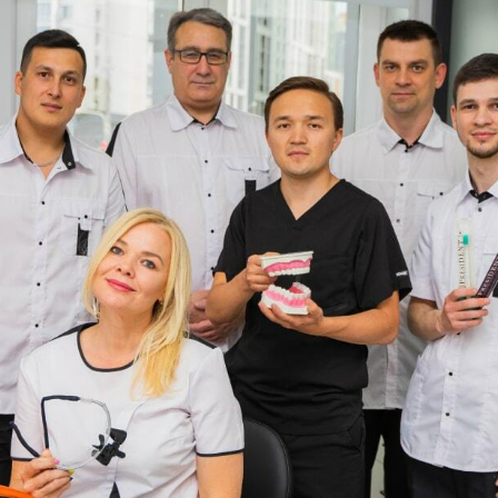
Врачи-стоматологи
Хирургия
Цены
Эстетическая
Акции
стоматология
Контакты
Детская стоматология
УСЛУГИ СТОМАТОЛОГИИ
Вылечить зуб
Протезирование зубов
Консультация
Поставить коронку
стоматолога
Реставрировать зуб
Отбелить зуб
Вопрос-ответ
Исправить прикус
Карта сайта
Установить имплант
Документация
Удалить зуб
ИМЕЮТСЯ ПРОТИВОПОКАЗАНИЯ,